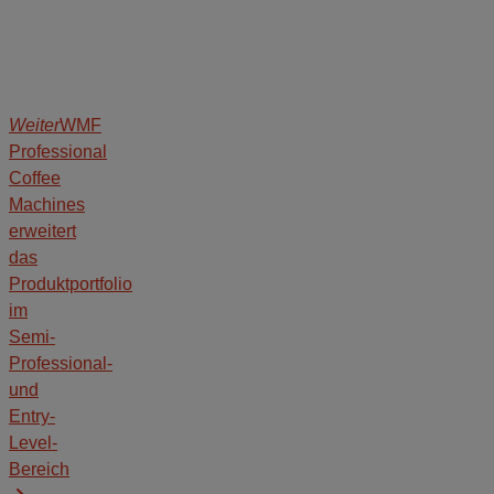
Weiter
WMF
Professional
Coffee
Machines
erweitert
das
Produktportfolio
im
Semi-
Professional-
und
Entry-
Level-
Bereich