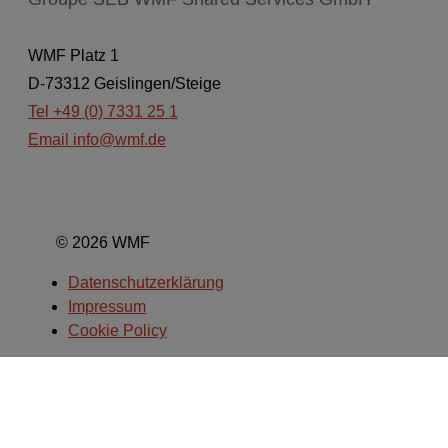
WMF Platz 1
D-73312 Geislingen/Steige
Tel +49 (0) 7331 25 1
Email
info@wmf.de
© 2026 WMF
Datenschutzerklärung
Impressum
Cookie Policy